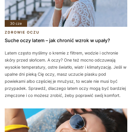
30 cze
ZDROWIE OCZU
Suche oczy latem – jak chronić wzrok w upały?
Latem często myślimy o kremie z filtrem, wodzie i ochronie
skóry przed słońcem. A oczy? One też mocno odczuwają
wysokie temperatury, ostre światło, wiatr i klimatyzację. Jeśli w
upalne dni pieką Cię oczy, masz uczucie piasku pod
powiekami albo częściej je mrużysz, to wcale nie musi być
przypadek. Sprawdź, dlaczego latem oczy mogą być bardziej
zmęczone i co możesz zrobić, żeby poprawić swój komfort.