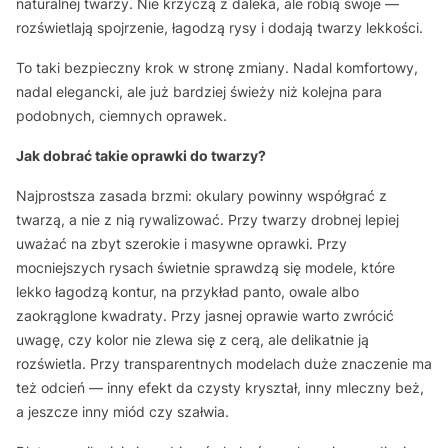
naturalnej twarzy. Nie krzyczą z daleka, ale robią swoje —
rozświetlają spojrzenie, łagodzą rysy i dodają twarzy lekkości.
To taki bezpieczny krok w stronę zmiany. Nadal komfortowy,
nadal elegancki, ale już bardziej świeży niż kolejna para
podobnych, ciemnych oprawek.
Jak dobrać takie oprawki do twarzy?
Najprostsza zasada brzmi: okulary powinny współgrać z
twarzą, a nie z nią rywalizować. Przy twarzy drobnej lepiej
uważać na zbyt szerokie i masywne oprawki. Przy
mocniejszych rysach świetnie sprawdzą się modele, które
lekko łagodzą kontur, na przykład panto, owale albo
zaokrąglone kwadraty. Przy jasnej oprawie warto zwrócić
uwagę, czy kolor nie zlewa się z cerą, ale delikatnie ją
rozświetla. Przy transparentnych modelach duże znaczenie ma
też odcień — inny efekt da czysty kryształ, inny mleczny beż,
a jeszcze inny miód czy szałwia.