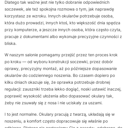
Dlatego tak ważne jest nie tylko dobranie odpowiednich
soczewek, ale też spokojna rozmowa o tym, jak naprawdę
korzystasz ze wzroku. Innych okularów potrzebuje osoba,
która dużo prowadzi, innych ktoś, kto większość dnia spędza
przy komputerze, a jeszcze innych osoba, która często czyta,
pracuje z dokumentami albo wykonuje precyzyjne czynności z
bliska.
W naszym salonie pomagamy przejść przez ten proces krok
po kroku — od wyboru konstrukcji soczewki, przez dobór
oprawy, precyzyjny montaż, aż po późniejsze dopasowanie
okularów do codziennego noszenia. Bo czasem dopiero po
kilku dniach okazuje się, że oprawka potrzebuje drobnej
regulacji: zauszniki trzeba lekko dogiąć, noski ustawić inaczej,
poprawić wysokość ułożenia albo dopasować okulary tak,
żeby nie zsuwały się z nosa i nie uciskały za uszami.
I to jest normalne. Okulary pracują z twarzą, układają się w
noszeniu, a komfort często dopracowuje się właśnie po
odbiorze. Dlatego nie zostawiamy Cię z zasadą: „odebrane, do