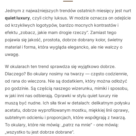
Jednym z najważniejszych trendów ostatnich miesięcy jest nurt
quiet luxury
, czyli cichy luksus. W modzie oznacza on odejście
od krzykliwych logotypów, bardzo mocnych kontrastów i
efektu „zobacz, jakie mam drogie rzeczy”. Zamiast tego
pojawia się jakość, prostota, dobrze dobrany kolor, świetny
materiał i forma, która wygląda elegancko, ale nie walczy o
uwagę.
W okularach ten trend sprawdza się wyjątkowo dobrze.
Dlaczego? Bo okulary nosimy na twarzy — często codziennie,
od rana do wieczora. Nie są dodatkiem, który można odłożyć
po godzinie. Są częścią naszego wizerunku, mimiki i sposobu,
w jaki inni nas odbierają. Oprawki w stylu quiet luxury nie
muszą być nudne. Ich siła tkwi w detalach: delikatnym połysku
acetatu, dobrze wyprofilowanym mostku, miękkiej linii oprawy,
subtelnym odcieniu i proporcjach, które współgrają z twarzą.
To okulary, które nie mówią: „patrz na mnie” - one mówią:
„wszystko tu jest dobrze dobrane”.