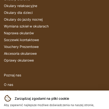
Okulary relaksacyjne
Okulary dla dzieci
Okulary do jazdy nocnej
Wymiana szkieł w okularach
Naprawa okularów
Soczewki kontaktowe
Vouchery Prezentowe
Akcesoria okularowe
Oprawy okularowe
Poznaj nas
O nas
Nasza oferta
Produkty
Zarządzaj zgodami na pliki cookie
Portfolio
Aby zapewnić najlepsze możliwe doświadczenia na naszej stronie,