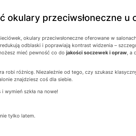
ć okulary przeciwsłoneczne u 
sieciówek, okulary przeciwsłoneczne oferowane w salonac
e redukują odblaski i poprawiają kontrast widzenia – szcz
 możesz mieć pewność co do
jakości soczewek i opraw
, a
ra robi różnicę. Niezależnie od tego, czy szukasz klasyczn
lonie znajdziesz coś dla siebie.
 i wymień szkła na nowe!
ie tylko latem.