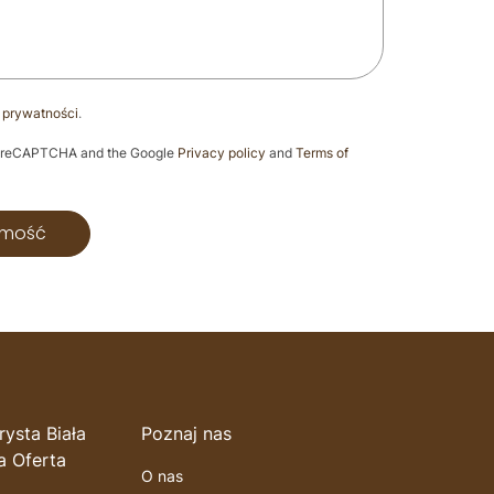
ę prywatności
.
 by reCAPTCHA and the Google
Privacy policy
and
Terms of
omość
ysta Biała
Poznaj nas
a Oferta
O nas