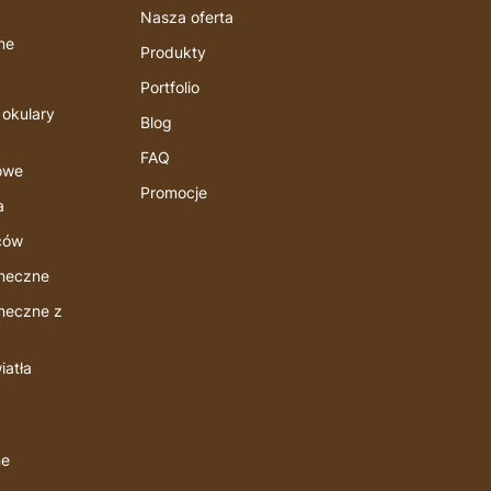
Nasza oferta
ne
Produkty
Portfolio
 okulary
Blog
FAQ
owe
Promocje
a
ców
oneczne
oneczne z
iatła
ne