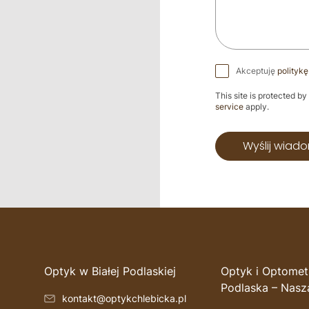
Akceptuję
polityk
This site is protected
service
apply.
Wyślij wiad
Optyk w Białej Podlaskiej
Optyk i Optometr
Podlaska – Nasz
kontakt@optykchlebicka.pl