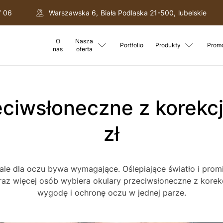
7 06
Warszawska 6
,
Biała Podlaska
21-500
,
lubelskie
O
Nasza
Portfolio
Produkty
Prom
nas
oferta
zł
 ale dla oczu bywa wymagające. Oślepiające światło i pro
raz więcej osób wybiera okulary przeciwsłoneczne z korekc
wygodę i ochronę oczu w jednej parze.