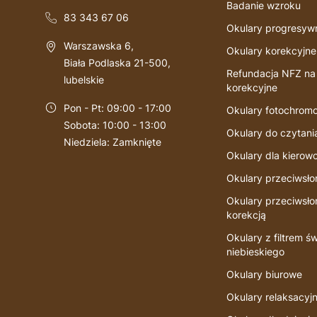
Badanie wzroku
83 343 67 06
Okulary progresyw
Warszawska 6
,
Okulary korekcyjne
Biała Podlaska
21-500
,
Refundacja NFZ na
lubelskie
korekcyjne
Pon - Pt
:
09:00 - 17:00
Okulary fotochrom
Sobota
:
10:00 - 13:00
Okulary do czytani
Niedziela
:
Zamknięte
Okulary dla kierow
Okulary przeciwsł
Okulary przeciwsł
korekcją
Okulary z filtrem św
niebieskiego
Okulary biurowe
Okulary relaksacyj