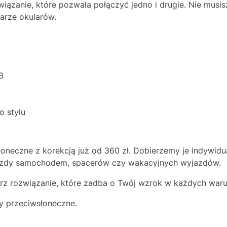
wiązanie, które pozwala połączyć jedno i drugie. Nie mus
arze okularów.
B
 stylu
łoneczne z korekcją już od 360 zł. Dobierzemy je indywid
azdy samochodem, spacerów czy wakacyjnych wyjazdów.
erz rozwiązanie, które zadba o Twój wzrok w każdych war
ry przeciwsłoneczne.