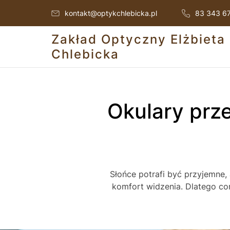
kontakt@optykchlebicka.pl
83 343 6
Zakład Optyczny Elżbieta
Chlebicka
Okulary przeciwsłoneczne z korekcją już od 360
Słońce potrafi być przyjemne,
komfort widzenia. Dlatego co