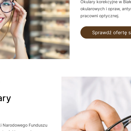
Okulary korekcyjne w Biał
okularowych i opraw, ant
pracowni optycznej.
Sprawdź ofertę s
Y
ski Narodowego Funduszu