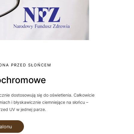
ONA PRZED SŁOŃCEM
otochromowe
znie dostosowują się do oświetlenia. Całkowicie
iach i błyskawicznie ciemniejące na słońcu –
zed UV w jednej parze.
alonu