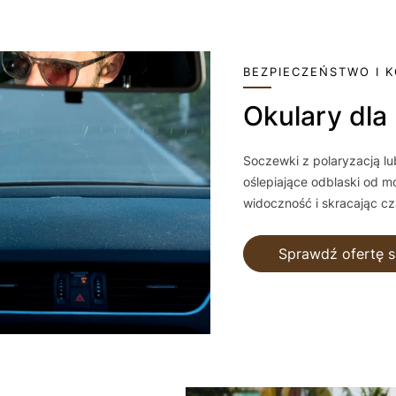
BEZPIECZEŃSTWO I 
Okulary dl
Soczewki z polaryzacją lu
oślepiające odblaski od mo
widoczność i skracając cza
Sprawdź ofertę s