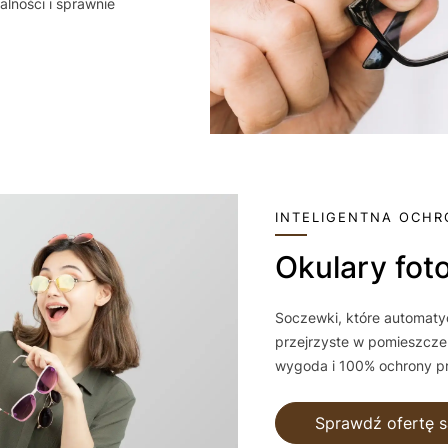
lności i sprawnie
INTELIGENTNA OCHR
Okulary f
Soczewki, które automatyc
przejrzyste w pomieszczen
wygoda i 100% ochrony pr
Sprawdź ofertę s