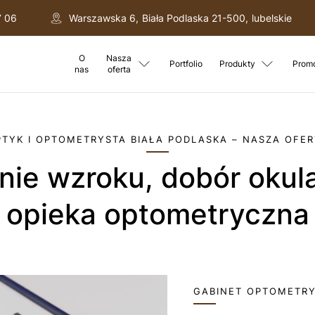
7 06
Warszawska 6
,
Biała Podlaska
21-500
,
lubelskie
O
Nasza
Portfolio
Produkty
Prom
nas
oferta
PTYK I OPTOMETRYSTA BIAŁA PODLASKA – NASZA OFER
opieka optometryczna
GABINET OPTOMETRY