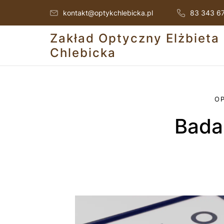
kontakt@optykchlebicka.pl
83 343 6
Zakład Optyczny Elżbieta
Chlebicka
O
Badanie wzroku, dobór okularów i