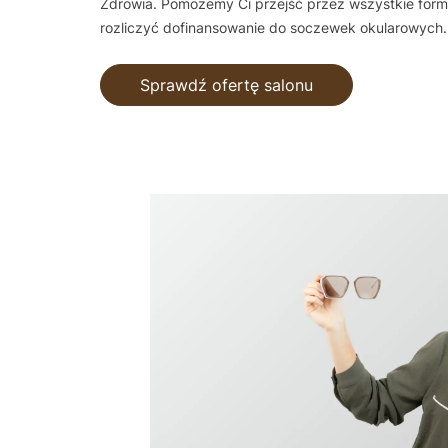
Zdrowia. Pomożemy Ci przejść przez wszystkie forma
rozliczyć dofinansowanie do soczewek okularowych.
Sprawdź ofertę salonu