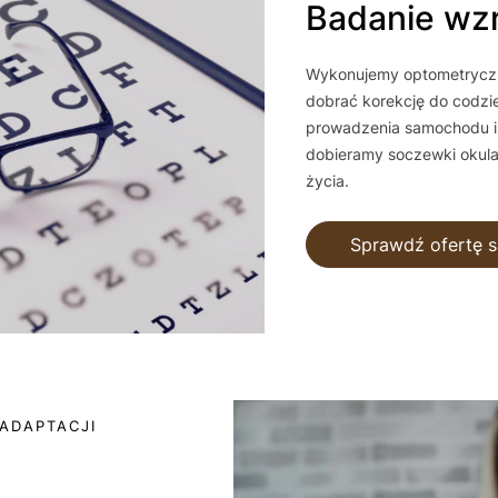
Badanie wz
Wykonujemy optometryczn
dobrać korekcję do codzi
prowadzenia samochodu i 
dobieramy soczewki okul
życia.
Sprawdź ofertę s
ADAPTACJI