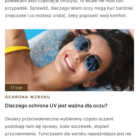
powiekami albo częściej je mrużysz, to wcale nie musi być
przypadek. Sprawdź, dlaczego latem oczy mogą być bardziej
zmęczone i co możesz zrobić, żeby poprawić swój komfort.
17 cze
OCHRONA WZROKU
Dlaczego ochrona UV jest ważna dla oczu?
Okulary przeciwsłoneczne wybieramy często oczami:
podobają nam się oprawy, kolor soczewek, stopień
przyciemnienia. Tymczasem dla wzroku najważniejsze jest nie