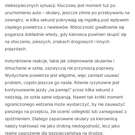
niebezpiecznych sytuacji. Kluczowy jest moment tuż po
uruchomieniu auta – okulary, jeszcze zimne po przebywaniu na
zewnątrz, w kilka sekund pokrywają się mgiełką pod wpływem
ciepłego powietrza z nawiewów. Widoczność gwałtownie się
pogarsza dokładnie wtedy, gdy kierowca powinien skupić się
na otoczeniu, pieszych, znakach drogowych i innych
pojazdach.
Instynktowne reakcje, takie jak zdejmowanie okularów i
dmuchanie w szkła, zazwyczaj nie przynoszą poprawy.
Wydychane powietrze jest wilgotne, więc zamiast usuwać
problem, często jeszcze go nasila. Równie ryzykowne jest
kontynuowanie jazdy „na pamięć” przez kilka sekund z
nadzieją, że szkła same odparują. Nawet tak krótki moment
ograniczonego widzenia może wystarczyć, by nie zauważyć
pieszego na przejściu, źle ocenić odległość lub zareagować z
opóźnieniem. Dlatego zaparowane okulary za kierownicą
należy traktować nie jako drobną niedogodność, lecz jako
realne zagrożenie dla bezpieczeństwa na drodze.