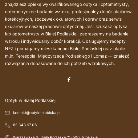
znajdziesz opiekę wykwalifikowanego optyka i optometrysty,
optometryczne badanie wzroku, profesjonalny dobór okularów
korekcyjnych, soczewek okularowych i opraw oraz serwis
okularów w naszej pracowni optycznej. Jeśli szukasz optyka
lub optometrysty w Białej Podlaskiej, zapraszamy na badanie
wzroku i indywidualny dobór korekcji. Obsługujemy recepty
NFZ i pomagamy mieszkańcom Białej Podlaskiej oraz okolic —
m.in. Terespola, Międzyrzeca Podlaskiego i Łomaz — znaleźć
rozwiązania dopasowane do ich potrzeb wzrokowych.
Optyk w Białej Podlaskiej
kontakt@optykchlebicka.pl
83 343 67 06
Warszawska 6
,
Biała Podlaska
21-500
,
lubelskie